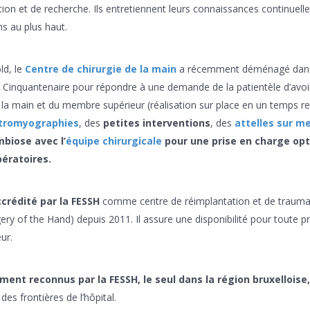
ation et de recherche. Ils entretiennent leurs connaissances continuel
ns au plus haut.
ld, le
Centre de chirurgie de la main
a récemment déménagé dans
u Cinquantenaire pour répondre à une demande de la patientèle d’avoi
e la main et du membre supérieur (réalisation sur place en un temps r
tromyographies
, des
petites interventions
, des
attelles sur m
mbiose avec l’
équipe chirurgicale
pour une prise en charge op
opératoires.
crédité par la FESSH
comme centre de réimplantation et de trauma
ry of the Hand) depuis 2011. Il assure une disponibilité pour toute pr
ur.
ment reconnus par la FESSH, le seul dans la région bruxelloise,
es frontières de l’hôpital.