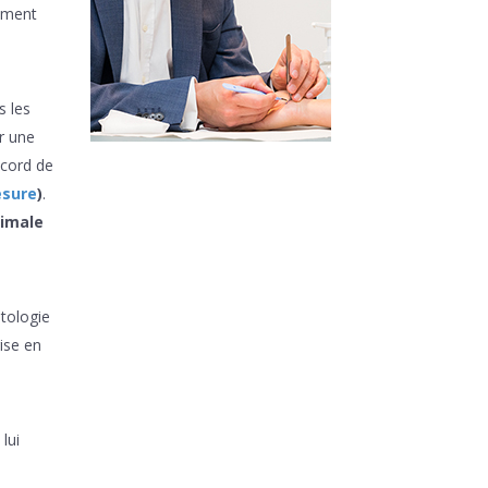
lement
 les
r une
ecord de
esure
)
.
timale
tologie
ise en
lui