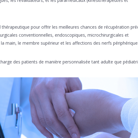
ues, les revalidateurs, et les paramédicaux (kinésithérapeutes et
l thérapeutique pour offrir les meilleures chances de récupération pré
rurgicales conventionnelles, endoscopiques, microchirurgicales et
 la main, le membre supérieur et les affections des nerfs périphérique
charge des patients de manière personnalisée tant adulte que pédiatri