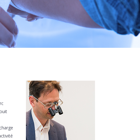
rc
ouit
 charge
ctivité